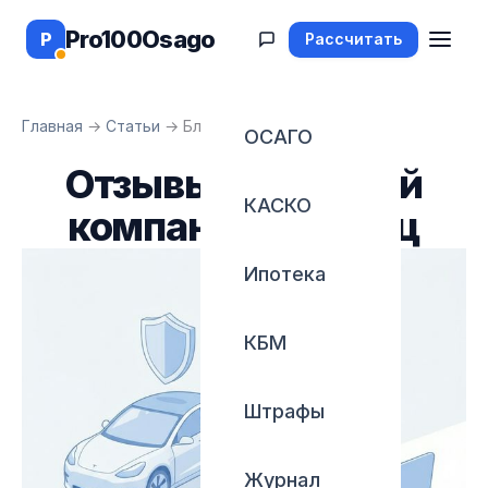
Pro100Osago
P
Рассчитать
Главная
→
Статьи
→
Блог
ОСАГО
Отзывы страховой
КАСКО
компании Армеец
Ипотека
КБМ
Штрафы
Журнал