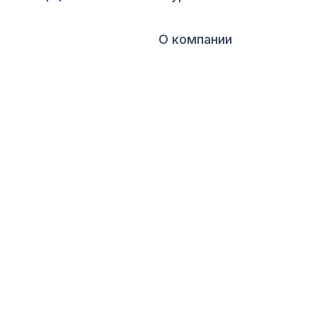
О компании
🏢
⭐ 4.5 / 5
Рейтинг надёжности по данным ЦБ РФ