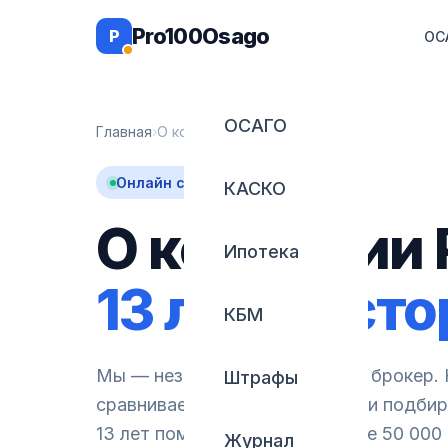
К содержимому
Pro100Osago
P
ОС
ОСАГО
Главная
›
О компании
Онлайн с 2013 года
КАСКО
О компании 
Ипотека
13 лет на ст
КБМ
Мы — независимый страховой брокер. 
Штрафы
сравниваем 20+ предложений и подбир
13 лет помогли оформить более 50 000
Журнал