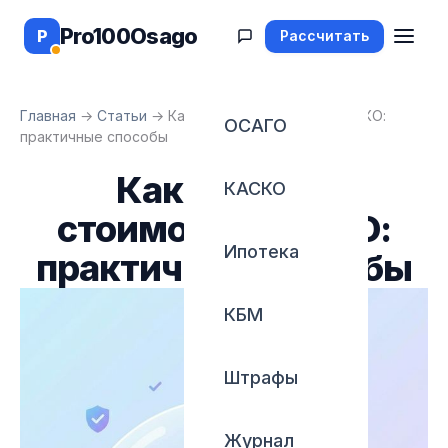
Pro100Osago
P
Рассчитать
Главная
→
Статьи
→
Как снизить стоимость КАСКО:
ОСАГО
практичные способы
Как снизить
КАСКО
стоимость КАСКО:
Ипотека
практичные способы
КБМ
Штрафы
Журнал