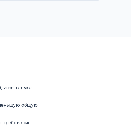
 а не только
 меньшую общую
о требование