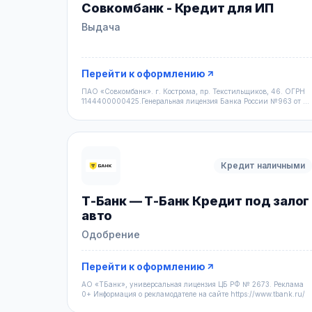
Совкомбанк - Кредит для ИП
Выдача
Перейти к оформлению
ПАО «Совкомбанк». г. Кострома, пр. Текстильщиков, 46. ОГРН
1144400000425.Генеральная лицензия Банка России №963 от 5
дек
Кредит наличными
Т-Банк — Т-Банк Кредит под залог
авто
Одобрение
Перейти к оформлению
АО «ТБанк», универсальная лицензия ЦБ РФ № 2673. Реклама
0+ Информация о рекламодателе на сайте https://www.tbank.ru/