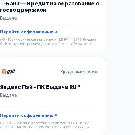
Т-Банк — Кредит на образование с
господдержкой
Выдача
Перейти к оформлению
АО «ТБанк», универсальная лицензия ЦБ РФ № 2673. Реклама
0+ Информация о рекламодателе на сайте https://www.tbank.ru/
Кредит наличными
Яндекс Пэй - ПК Выдача RU *
Выдача
Перейти к оформлению
ООО «Финансовые и платежные технологии» ОЦЕНИВАЙТЕ
СВОИ ФИНАНСОВЫЕ ВОЗМОЖНОСТИ И РИСКИ Полная
информация об ОФС Яндекса