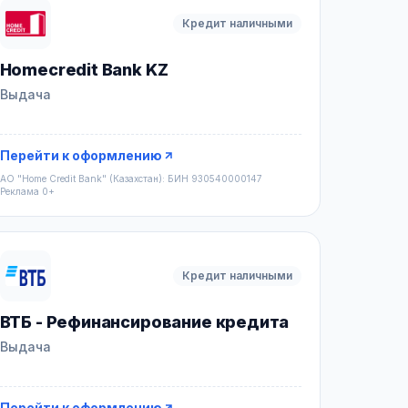
Кредит наличными
Homecredit Bank KZ
Выдача
Перейти к оформлению
АО "Home Credit Bank" (Казахстан): БИН 930540000147
Реклама 0+
Кредит наличными
ВТБ - Рефинансирование кредита
Выдача
Перейти к оформлению