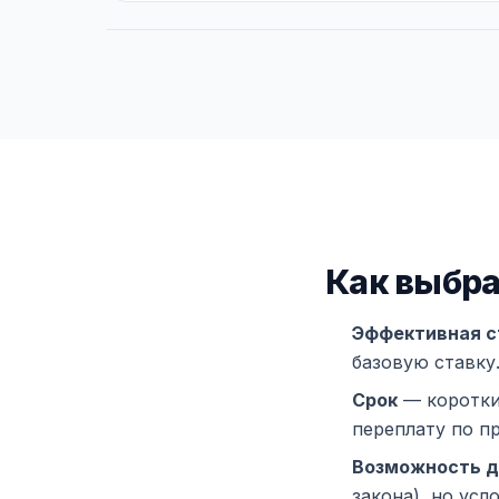
Как выбра
Эффективная с
базовую ставку
Срок
— коротки
переплату по п
Возможность д
закона), но усл