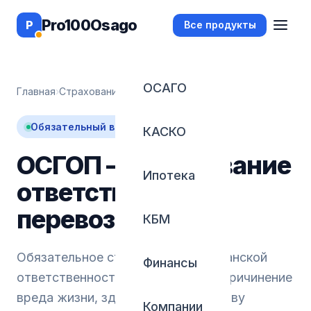
Pro100Osago
P
Все продукты
ОСАГО
Главная
›
Страхование
›
ОСГОП
Обязательный вид страхования
КАСКО
ОСГОП — страхование
Ипотека
ответственности
перевозчиков
КБМ
Обязательное страхование гражданской
Финансы
ответственности перевозчика за причинение
вреда жизни, здоровью и имуществу
Компании